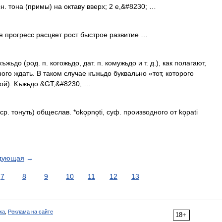
н. тона (примы) на октаву вверх; 2 е,&#8230; …
прогресс расцвет рост быстрое развитие …
до (род. п. когожьдо, дат. п. комужьдо и т. д.), как полагают,
ного ждать. В таком случае къжьдо буквально «тот, которого
юбой). Къжьдо &GT;&#8230; …
. тонуть) общеслав. *okǫpnǫti, суф. производного от kǫpati
дующая
→
7
8
9
10
11
12
13
ка
,
Реклама на сайте
18+