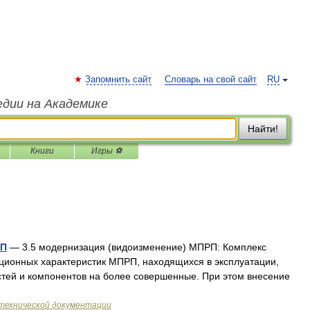
Запомнить сайт
Словарь на свой сайт
RU
едии на Академике
Найти!
Книги
Игры ⚽
РП
— 3.5 модернизация (видоизменение) МПРП: Комплекс
ационных характеристик МПРП, находящихся в эксплуатации,
стей и компонентов на более совершенные. При этом внесение
технической документации