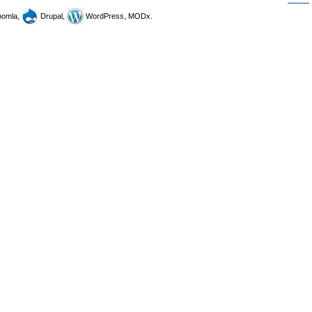
omla,
Drupal,
WordPress, MODx.