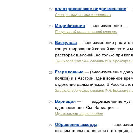
аллотропическое видоизменение
— 
22
Cловарь химических синонимов I
Модификация
— видоизменение …
23
Популярный политический словарь
Васкулоза
— видоизменение раститель
24
концентрированной серной кислоте и 
растворах щелочей, но только при кип
Энциклопедический словарь Ф.А. Брокгауза 
Егеря конные
— (видоизменение драгу
25
полков) и в Австрии, где в военное вр
отделение далматинских. В России эт
Энциклопедический словарь Ф.А. Брокгауза 
Вариация
— видоизменение муз. темы
26
одновременно. См. Вариации …
Музыкальная энциклопедия
Обращение аккорда
— видоизменение
27
нижним тоном становится его терция, к