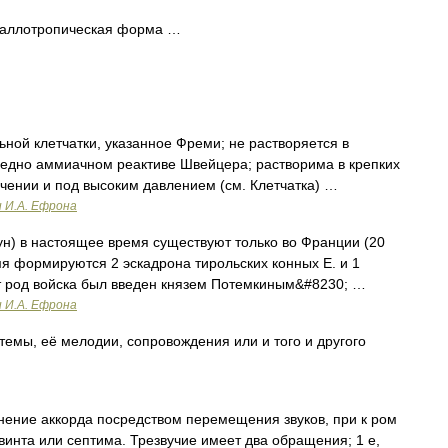
аллотропическая форма …
ной клетчатки, указанное Фреми; не растворяется в
медно аммиачном реактиве Швейцера; растворима в крепких
ячении и под высоким давлением (см. Клетчатка) …
и И.А. Ефрона
н) в настоящее время существуют только во Франции (20
емя формируются 2 эскадрона тирольских конных Е. и 1
от род войска был введен князем Потемкиным&#8230; …
и И.А. Ефрона
, её мелодии, сопровождения или и того и другого
 аккорда посредством перемещения звуков, при к ром
винта или септима. Трезвучие имеет два обращения; 1 е,