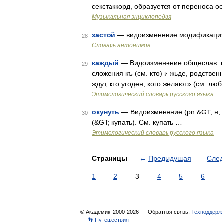
секстаккорд, образуется от переноса ос
Музыкальная энциклопедия
застой
— видоизменение модификация 
28
Словарь антонимов
каждый
— Видоизменение общеслав. къжь
29
сложения къ (см. кто) и жьде, родствен
ждут, кто угоден, кого желают» (см. л
Этимологический словарь русского языка
окунуть
— Видоизменение (pn &GT; н, ср
30
(&GT; купать). См. купать …
Этимологический словарь русского языка
Страницы
←
Предыдущая
Сле
1
2
3
4
5
6
© Академик, 2000-2026
Обратная связь:
Техподдерж
👣 Путешествия