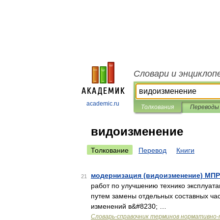
Словари и энциклоп
academic.ru
Толкования
Переводы
видоизменение
Толкование
Перевод
Книги
модернизация (видоизменение) МП
21
работ по улучшению технико эксплуат
путем замены отдельных составных ча
изменений в&#8230; …
Словарь-справочник терминов нормативно-